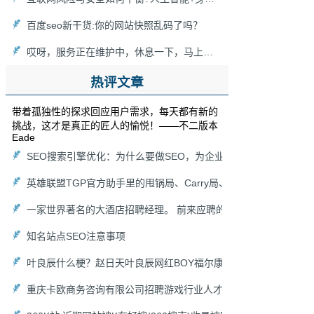
百度seo新干货:你的网站快照乱码了吗？
哎呀，服务正在维护中，休息一下，马上回来！[新浪博客维护]
热评文章
带着孤独性的探求回应用户需求，每天都有新的
挑战，这才是真正的匠人的愉悦！——不二版本
Eade
SEO搜索引擎优化：为什么要做SEO，为企业能带来什么价值（
英雄联盟TGP官方助手里的甩锅局、Carry局、尽力局、浪输局是
一家世界著名的大酒店招聘经理。 前来应聘的人非常多，老板想
知名站点SEO注意事项
叶良辰什么梗？赵日天叶良辰网红BOY福尔康来袭！
重庆卡欧商务咨询有限公司招聘游戏行业人才