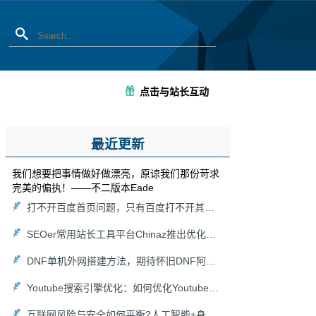
点击与站长互动
最近更新
我们想要把事情做好做漂亮，原谅我们那份苛求
完美的偏执！——不二版本Eade
打不开百度首页问题，只有百度打不开其他能打开怎么解决？
SEOer常用站长工具平台Chinaz推出优化关键词在线分析挖掘生成功能工具集
DNF单机外网搭建方法，期待怀旧DNF阿拉德大陆回归！
Youtube搜索引擎优化：如何优化Youtube搜索算法
互联网风险与安全如何平衡?人工智能+身份认证