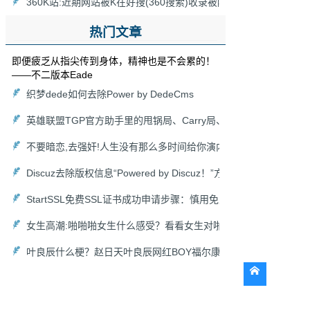
360K站:近期网站被K在好搜(360搜索)收录被降为0，网站被360
热门文章
即便疲乏从指尖传到身体，精神也是不会累的！
——不二版本Eade
织梦dede如何去除Power by DedeCms
英雄联盟TGP官方助手里的甩锅局、Carry局、尽力局、浪输局是
不要暗恋,去强奸!人生没有那么多时间给你演内心戏,爱她就去搞她,
Discuz去除版权信息“Powered by Discuz！”方法以及去掉论坛链接“
StartSSL免费SSL证书成功申请步骤：慎用免费HTTPS证书
女生高潮:啪啪啪女生什么感受？看看女生对啪啪啪的各种吐槽！
叶良辰什么梗？赵日天叶良辰网红BOY福尔康来袭！