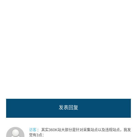
发表回复
:
访客
其实360K站大部分是针对采集站点以及违规站点，我发
觉有3点：