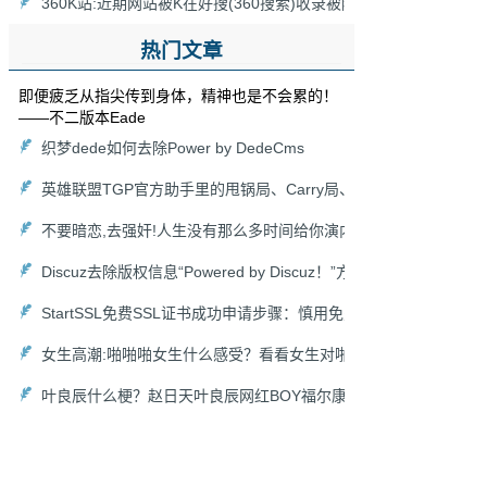
360K站:近期网站被K在好搜(360搜索)收录被降为0，网站被360
热门文章
即便疲乏从指尖传到身体，精神也是不会累的！
——不二版本Eade
织梦dede如何去除Power by DedeCms
英雄联盟TGP官方助手里的甩锅局、Carry局、尽力局、浪输局是
不要暗恋,去强奸!人生没有那么多时间给你演内心戏,爱她就去搞她,
Discuz去除版权信息“Powered by Discuz！”方法以及去掉论坛链接“
StartSSL免费SSL证书成功申请步骤：慎用免费HTTPS证书
女生高潮:啪啪啪女生什么感受？看看女生对啪啪啪的各种吐槽！
叶良辰什么梗？赵日天叶良辰网红BOY福尔康来袭！