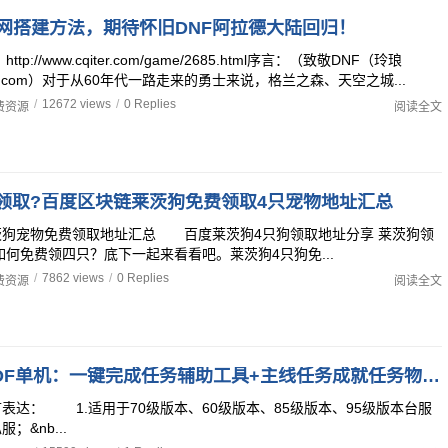
外网搭建方法，期待怀旧DNF阿拉德大陆回归！
tp://www.cqiter.com/game/2685.html序言：（致敬DNF（玲琅
edalu.com）对于从60年代一路走来的勇士来说，格兰之森、天空之城...
/
12672 views
/
0 Replies
费资源
阅读全文
领取?百度区块链莱茨狗免费领取4只宠物地址汇总
茨狗宠物免费领取地址汇总 百度莱茨狗4只狗领取地址分享 莱茨狗领
如何免费领四只？底下一起来看看吧。莱茨狗4只狗免...
/
7862 views
/
0 Replies
费资源
阅读全文
DNF台服DOF单机：一键完成任务辅助工具+主线任务成就任务物品邮件批量发送
表达： 1.适用于70级版本、60级版本、85级版本、95级版本台服
；&nb...