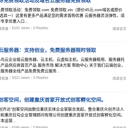
券免费领取活动及域名云服务器免费领取
领取活动：免费领取.com 免费领取.xin（原价45元.com域名或原价
域名任选其一）这里有更多产品满足您的需求首购优惠 云服务器灵活弹性，适
专享优惠入口...
/
8101 views
/
0 Replies
费资源
阅读全文
云服务器：支持创业，免费服务器限时领取
小鸟云企业级云服务器、云主机、云虚拟主机，云服务器租用、服务器托
产品供应商首页产品 服务市场 解决方案 帮助中心 关于我们云端创业，
服务器全线产品免费免费云服务...
/
9321 views
/
0 Replies
费资源
阅读全文
”创客空间，创建重庆首家开放式创客孵化空间。
创齐达”创客空间由数位重庆实体企业家联合发起，整合重庆众创齐达人
司和重庆拉勾企业管理顾问有限公司创建重庆首家开放式创客孵化空间。
运营...
/
4348 views
/
0 Replies