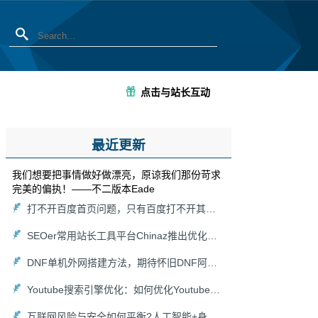
点击与站长互动
最近更新
我们想要把事情做好做漂亮，原谅我们那份苛求
完美的偏执！——不二版本Eade
打不开百度首页问题，只有百度打不开其他能打开怎么解决？
SEOer常用站长工具平台Chinaz推出优化关键词在线分析挖掘生成功能工具集
DNF单机外网搭建方法，期待怀旧DNF阿拉德大陆回归！
Youtube搜索引擎优化：如何优化Youtube搜索算法
互联网风险与安全如何平衡?人工智能+身份认证