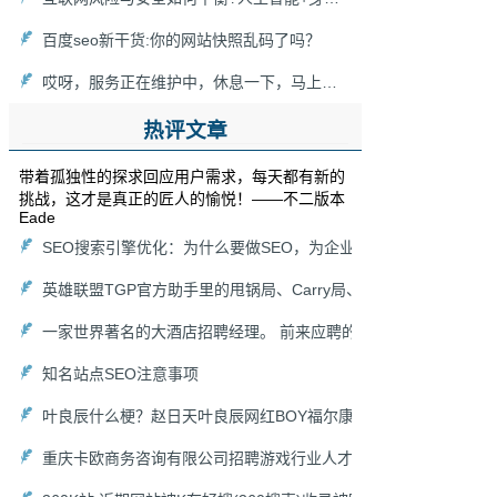
百度seo新干货:你的网站快照乱码了吗？
哎呀，服务正在维护中，休息一下，马上回来！[新浪博客维护]
热评文章
带着孤独性的探求回应用户需求，每天都有新的
挑战，这才是真正的匠人的愉悦！——不二版本
Eade
SEO搜索引擎优化：为什么要做SEO，为企业能带来什么价值（
英雄联盟TGP官方助手里的甩锅局、Carry局、尽力局、浪输局是
一家世界著名的大酒店招聘经理。 前来应聘的人非常多，老板想
知名站点SEO注意事项
叶良辰什么梗？赵日天叶良辰网红BOY福尔康来袭！
重庆卡欧商务咨询有限公司招聘游戏行业人才