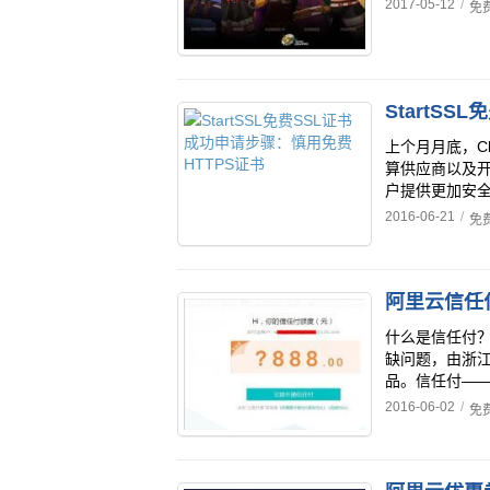
2017-05-12
/
免
StartS
上个月月底，C
算供应商以及
户提供更加安全的
2016-06-21
/
免
阿里云信任
什么是信任付
缺问题，由浙
品。信任付——
2016-06-02
/
免