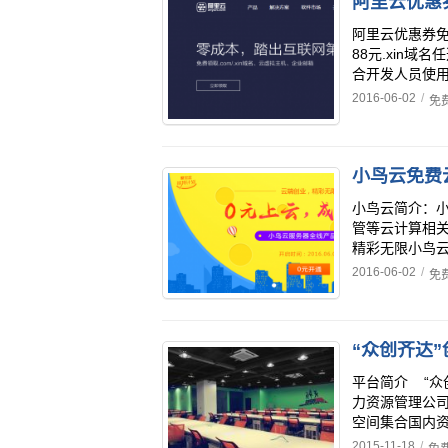
阿里云优惠
阿里云优惠券免费
88元.xin
合开发人员使用
2016-06-02
/
免
小鸟云免费
小鸟云简介：
管等云计算相关
精彩无限小鸟云
2016-06-02
/
免
“众创齐达
平台简介 “众
力资源管理公
空间集合国内资本
2015-11-18
/