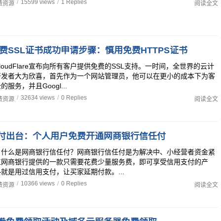
/
15599 views
/
1 Replies
费资源
阅读全文
SL免费SSL证书成功申请步骤：慎用免费HTTPS证书
loudFlare宣布向所有客户提供免费的SSL支持。一时间，全世界的云计
开发者大为欣喜，首先作为一个网站管理员，他可以在更小的成本下为客
服务，并且Googl...
/
32634 views
/
0 Replies
费资源
阅读全文
付出台：个人用户免费开通网商银行信任付
？什么是网商银行信任付？网商银行信任付是为解决中、小经营者资金紧
江网商银行提供的一款只需要花费少量服务费，即可享受信用支付的产
就是用过信用支付，让买家延期付款。...
/
10366 views
/
0 Replies
费资源
阅读全文