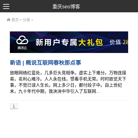
重庆seo博客
首页
> 分类 >
SEO优化
网络推广
网站建设
SEM营销
新语 | 概说互联网春秋那点事
放眼网络红蓝处，几多巨头竞相争。虚实上下难分。万物连接
易，名利心难冷。人人永在线，惯看手机无常。时时欲览天下
事，不觉已误人生长。网上多少日，都付段子中。自上世纪
末，九十年代中期，我泱泱中华引入了互联网...
1