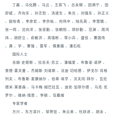
丁磊 、马化腾 、马云 、王高飞 、古永锵 、田溯宁 、田
舒斌 、齐向东 、孙丕恕 、汤道生 、朱光 、刘强东 、孙正义
、励怡青 、李彦宏 、李宗祐 、何伟中 、陆先高 、李慧镝 、
张一鸣 、沈向洋 、张亚勤 、张朝阳 、郑妙勤 、范渊 、周鸿
祎 、胡舒立 、俞敏洪 、高瑞彬 、常小兵 、盛佳 、曹国伟
、龚 、宇 、曹强 、雷军 、慎重熩 、潘石屹
国际人士
吉姆·史密斯 、拉吉夫·苏立 、潘福爱 、布鲁诺·诺伊 、
里德·霍夫曼 、杰姆斯·刘易斯 、法迪·切哈德 、伊戈尔·肖格
列夫 、布鲁斯·麦康纳尔 、伯蒂·埃亨 、沃夫冈·拜尔 、瓦伦
德米·莱普森 、马卡梅·姆巴拉瓦 、迪安·加菲尔德 、马克·克
罗尔 、维纳·措恩 、李纲 、伍戴维
专家学者
方兴 、东方滨兴 、邬贺铨 、朱云来 、杜跃进 、胡泳 、