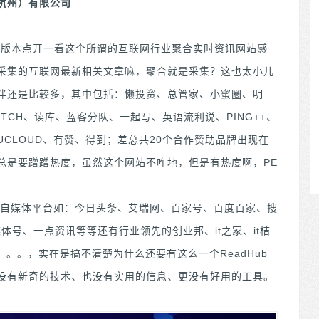
杭州）有限公司
二版本点开一看这个所谓的互联网行业聚合实时资讯网站感
采集的互联网最新相关文章嘛，聚合就是采集？这也太小儿
作伙伴还是比较多，其中包括：懒投资、总管家、小蜜圈、明
SWITCH、读库、蓝客分队、一起写、英语流利说、PING++、
CLOUD、有赞、得到；差总共20个合作赞助品牌出现在
站嘛总是要蹭蹭热度，虽然这个网站不咋地，但是有热度啊，PE
自媒体平台如：今日头条、艾瑞网、百家号、百度百家、搜
体号、一点资讯等等还有行业领先的创业邦、it之家、it桔
s。。。，实在是搞不清楚为什么还要有这么一个ReadHub
没有新奇的技术、也没有实用的信息、更没有好用的工具。