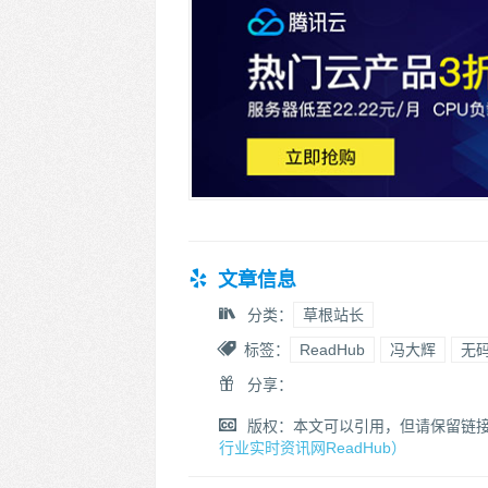
文章信息
分类：
草根站长
标签：
ReadHub
冯大辉
无
分享：
版权：本文可以引用，但请保留链
行业实时资讯网ReadHub）