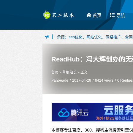
首页
导航
承接：seo优化、网站优化、网络推广、全
博主可接：百度百家、今日头条、一点资讯等
首页
>
草根站长
> 正文
Panoeade
/
2017-04-28
/
8424 views
/
0 Replies
本博客专注百度、360、搜狗主流搜索引擎S