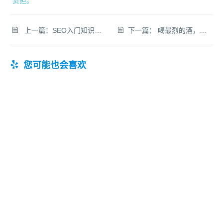
负担。
上一篇：
SEO入门知识系统学习教程：SEO基础知识大盘点
下一篇：
喝最烈的酒，操最爱的人。 ---莎士比亚（网络版）
您可能也会喜欢