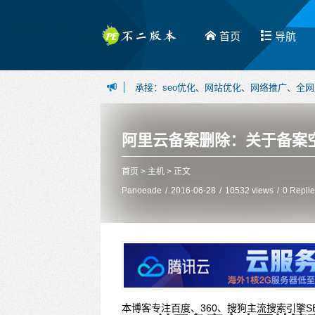
首页
导航
承接：seo优化、网站优化、网络推广、全
博主可接：百度百家、今日头条、一点资讯等
阿里云备案删除：关于备案
首页
>
主机
> 正文
Panoeade
/
2016-06-28
/
10532 views
/
0 Repli
本博客专注百度、360、搜狗主流搜索引擎S